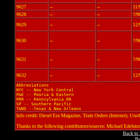
9627
--
--
11/
9628
--
--
?/9
9629
--
--
12/
9630
--
--
?/9
9631
--
--
?/9
9632
--
--
12/
Abbreviations

NYC -- New York Central

P&E -- Peoria & Eastern

PRR -- Pennsylvania RR

SP -- Southern Pacific

T&NO --Texas & New Orleans
Info credit: Diesel Era Magazine, Train Orders (Internet), 
Thanks to the following contributors/sources: Michael Edelst
Back to
Ba