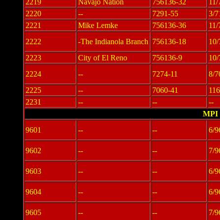
2219
Navajo Nation
756136-32
11/
2220
--
7291-55
3/7
2221
Mike Lemke
756136-36
11/
2222
-The Indianola Branch
756136-18
10/
2223
City of El Reno
756136-9
10/
2224
--
7274-11
8/7
2225
--
7060-41
11
2231
--
--
--
MPI 
9601
--
--
6/9
9602
--
--
7/9
9603
--
--
6/9
9604
--
--
6/9
9605
--
--
7/9