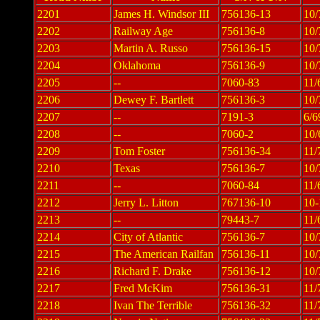
2201
James H. Windsor III
756136-13
10/
2202
Railway Age
756136-8
10/
2203
Martin A. Russo
756136-15
10/
2204
Oklahoma
756136-9
10/
2205
--
7060-83
11/
2206
Dewey F. Bartlett
756136-3
10/
2207
--
7191-3
6/6
2208
--
7060-2
10/
2209
Tom Foster
756136-34
11/
2210
Texas
756136-7
10/
2211
--
7060-84
11/
2212
Jerry L. Litton
767136-10
10-
2213
--
79443-7
11/
2214
City of Atlantic
756136-7
10/
2215
The American Railfan
756136-11
10/
2216
Richard F. Drake
756136-12
10/
2217
Fred McKim
756136-31
11/
2218
Ivan The Terrible
756136-32
11/