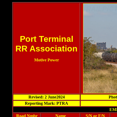
Port Terminal
RR Association
Motive Power
Revised: 2 June2024
Phot
Reporting Mark: PTRA
EMD
Road Nmbr
Name
S/N or F/N